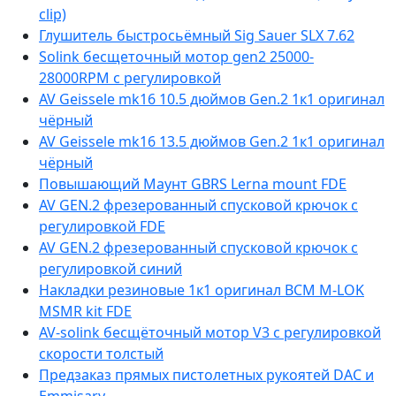
clip)
Глушитель быстросьёмный Sig Sauer SLX 7.62
Solink бесщеточный мотор gen2 25000-
28000RPM с регулировкой
AV Geissele mk16 10.5 дюймов Gen.2 1к1 оригинал
чёрный
AV Geissele mk16 13.5 дюймов Gen.2 1к1 оригинал
чёрный
Повышающий Маунт GBRS Lerna mount FDE
AV GEN.2 фрезерованный спусковой крючок с
регулировкой FDE
AV GEN.2 фрезерованный спусковой крючок с
регулировкой синий
Накладки резиновые 1к1 оригинал BCM M-LOK
MSMR kit FDE
AV-solink бесщёточный мотор V3 с регулировкой
скорости толстый
Предзаказ прямых пистолетных рукоятей DAC и
Emmisary