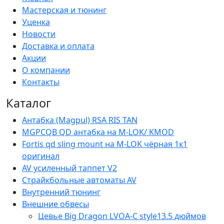
Мастерская и тюнинг
Уценка
Новости
Доставка и оплата
Акции
О компании
Контакты
Каталог
Антабка (Magpul) RSA RIS TAN
MGPCQB QD антабка на M-LOK/ KMOD
Fortis qd sling mount на M-LOK чёрная 1к1
оригинал
AV усиленный таппет V2
Страйкбольные автоматы AV
Внутренний тюнинг
Внешние обвесы
Цевье Big Dragon LVOA-С style13.5 дюймов