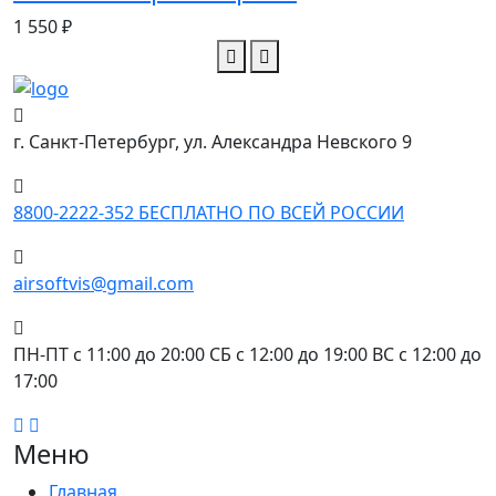
1 550 ₽
г. Санкт-Петербург, ул. Александра Невского 9
8800-2222-352 БЕСПЛАТНО ПО ВСЕЙ РОССИИ
airsoftvis@gmail.com
ПН-ПТ с 11:00 до 20:00 ㅤㅤㅤㅤㅤㅤㅤㅤㅤㅤㅤㅤㅤㅤㅤㅤㅤㅤㅤㅤㅤㅤㅤСБ с 12:00 до 19:00 ㅤㅤㅤㅤㅤㅤㅤㅤㅤㅤㅤㅤㅤㅤㅤㅤㅤㅤㅤㅤㅤㅤㅤㅤㅤВС с 12:00 до
17:00
Меню
Главная