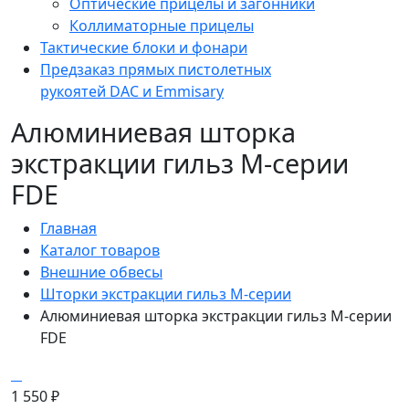
Оптические прицелы и загонники
Коллиматорные прицелы
Тактические блоки и фонари
Предзаказ прямых пистолетных
рукоятей DAC и Emmisary
Алюминиевая шторка
экстракции гильз М-серии
FDE
Главная
Каталог товаров
Внешние обвесы
Шторки экстракции гильз М-серии
Алюминиевая шторка экстракции гильз М-серии
FDE
1 550
₽